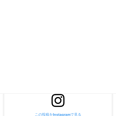
上記ダイヤルの繋がらない場合
042-441-6960
受付時間 10:00-18:00 [ 水曜除く ]
お問い合わせ
お気軽にお問い合わせください
この投稿をInstagramで見る