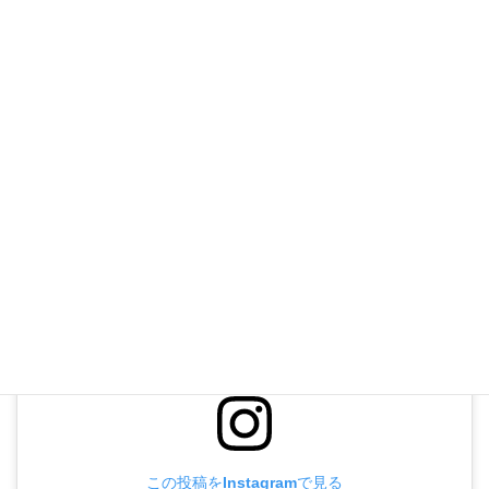
上記ダイヤルの繋がらない場合
042-441-6960
受付時間 10:00-18:00 [ 水曜除く ]
お問い合わせ
お気軽にお問い合わせください
この投稿をInstagramで見る