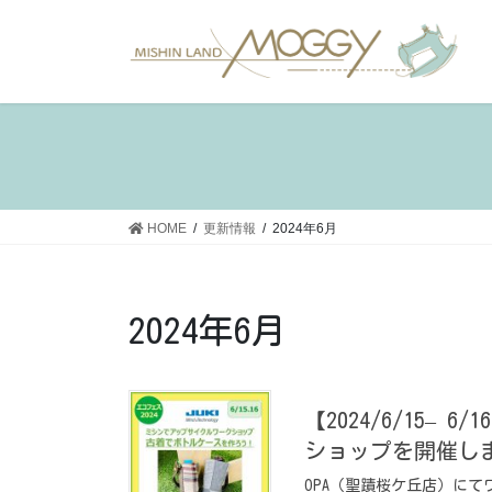
コ
ナ
ン
ビ
テ
ゲ
ン
ー
ツ
シ
へ
ョ
ス
ン
キ
に
ッ
移
HOME
更新情報
2024年6月
プ
動
2024年6月
【2024/6/15–
ショップを開催し
OPA（聖蹟桜ケ丘店）にてワ