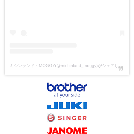
ミシンランド・MOGGY(@mishinland_moggy)がシェアした投稿