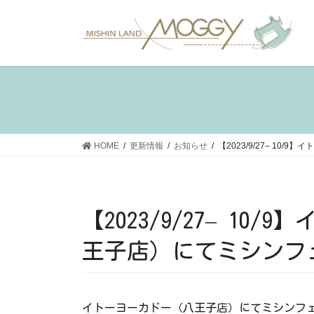
コ
ナ
ン
ビ
テ
ゲ
ン
ー
ツ
シ
へ
ョ
ス
ン
キ
に
ッ
移
HOME
更新情報
お知らせ
【2023/9/27– 1
プ
動
【2023/9/27– 10
王子店）にてミシンフ
イトーヨーカドー（八王子店）にてミシンフ