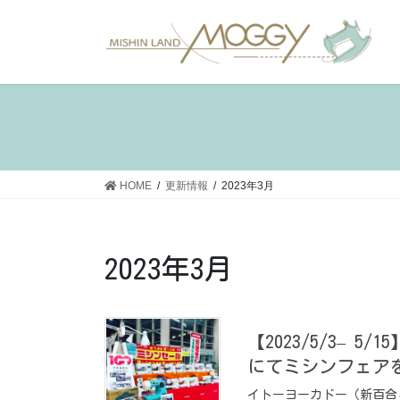
コ
ナ
ン
ビ
テ
ゲ
ン
ー
ツ
シ
へ
ョ
ス
ン
キ
に
ッ
移
HOME
更新情報
2023年3月
プ
動
2023年3月
【2023/5/3– 
にてミシンフェア
イトーヨーカドー（新百合