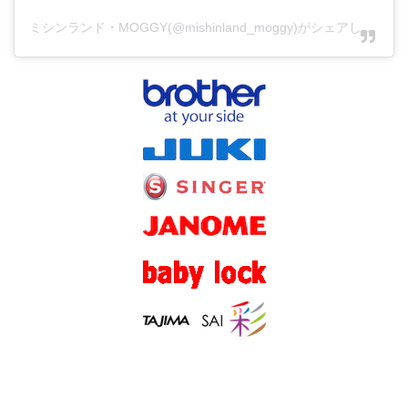
ミシンランド・MOGGY(@mishinland_moggy)がシェアした投稿