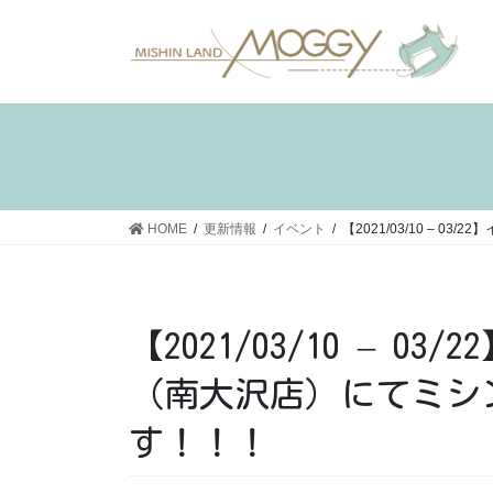
コ
ナ
ン
ビ
テ
ゲ
ン
ー
ツ
シ
へ
ョ
ス
ン
キ
に
ッ
移
HOME
更新情報
イベント
【2021/03/10 –
プ
動
【2021/03/10 – 0
（南大沢店）にてミシ
す！！！