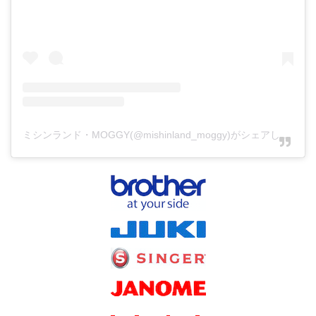
ミシンランド・MOGGY(@mishinland_moggy)がシェアした投稿