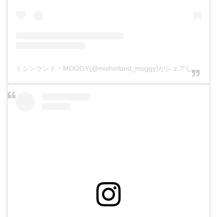
ミシンランド・MOGGY(@mishinland_moggy)がシェアした投稿