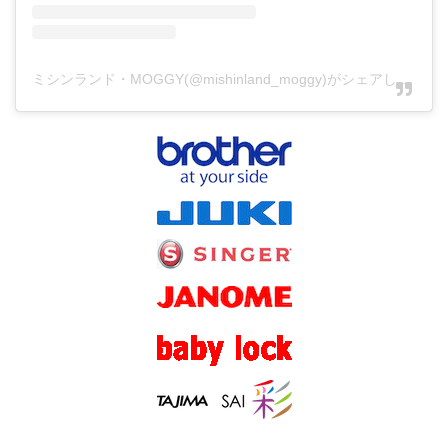
ミシンランド・MOGGY(@mishinland_moggy)がシェアした投稿