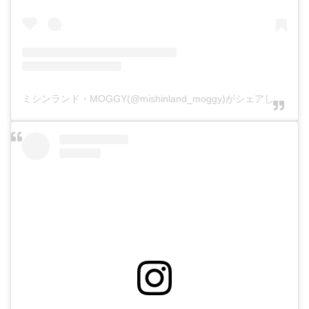
ミシンランド・MOGGY(@mishinland_moggy)がシェアした投稿