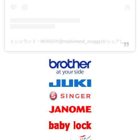
ミシンランド・MOGGY(@mishinland_moggy)がシェアした投稿