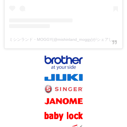
ミシンランド・MOGGY(@mishinland_moggy)がシェアした投稿