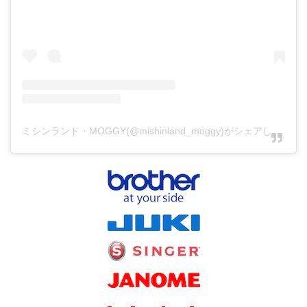
ミシンランド・MOGGY(@mishinland_moggy)がシェアした投稿