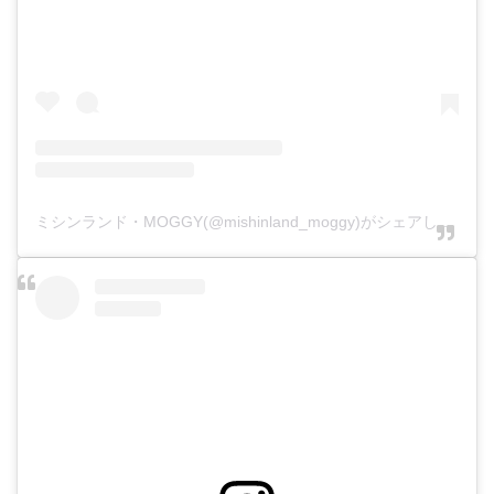
ミシンランド・MOGGY(@mishinland_moggy)がシェアした投稿