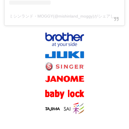
ミシンランド・MOGGY(@mishinland_moggy)がシェアした投稿